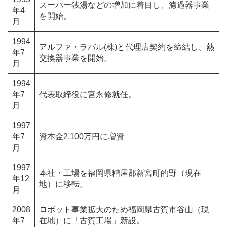
スーパー銭湯などの増加に着目し、濾過器事業
年4
を開始。
月
1994
アルファ・ラバル(株)と代理店契約を締結し、熱
年7
交換器事業を開始。
月
1994
年7
代表取締役に宮永修就任。
月
1997
年7
資本金2,100万円に増資
月
1997
本社・工場を福岡県糟屋郡新宮町的野（現在
年12
地）に移転。
月
2008
ロボット事業拡大のため福岡県古賀市谷山（現
年7
在地）に「古賀工場」新設。